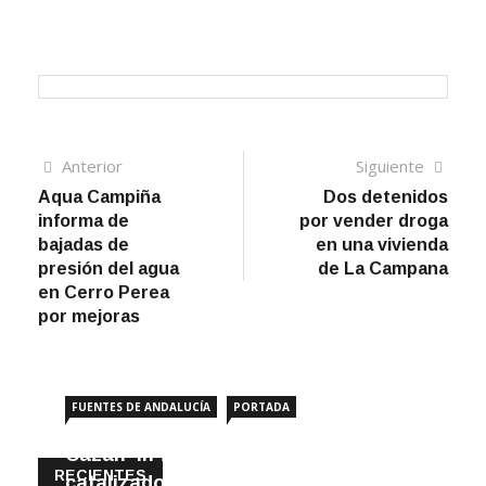
Navegación
Artículo
Sigui
Anterior
Siguiente
anterior
artíc
Aqua Campiña
Dos detenidos
de
informa de
por vender droga
entradas
bajadas de
en una vivienda
presión del agua
de La Campana
en Cerro Perea
por mejoras
FUENTES DE ANDALUCÍA
PORTADA
Cazan ‘in fraganti’ a ladrones de
RECIENTES
catalizadores