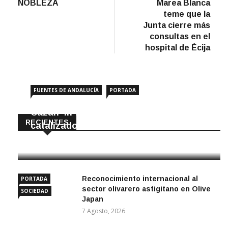
anterior
artíc
NOBLEZA
Marea Blanca
de
teme que la
entradas
Junta cierre más
consultas en el
hospital de Écija
FUENTES DE ANDALUCÍA
PORTADA
Cazan ‘in fraganti’ a ladrones de
RECIENTES
catalizadores
7 Agosto, 2026
Reconocimiento internacional al
PORTADA
sector olivarero astigitano en Olive
SOCIEDAD
Japan
7 Agosto, 2026