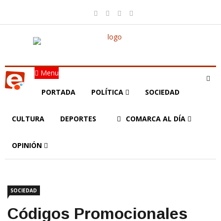
Menu
PORTADA
POLÍTICA
SOCIEDAD
CULTURA
DEPORTES
COMARCA AL DÍA
OPINIÓN
SOCIEDAD
Códigos Promocionales