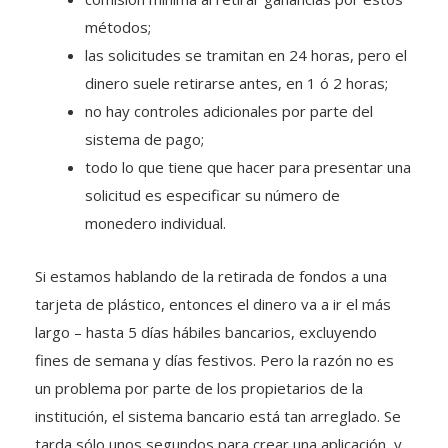
métodos;
las solicitudes se tramitan en 24 horas, pero el
dinero suele retirarse antes, en 1 ó 2 horas;
no hay controles adicionales por parte del
sistema de pago;
todo lo que tiene que hacer para presentar una
solicitud es especificar su número de
monedero individual.
Si estamos hablando de la retirada de fondos a una
tarjeta de plástico, entonces el dinero va a ir el más
largo – hasta 5 días hábiles bancarios, excluyendo
fines de semana y días festivos. Pero la razón no es
un problema por parte de los propietarios de la
institución, el sistema bancario está tan arreglado. Se
tarda sólo unos segundos para crear una aplicación, y