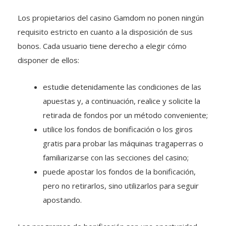
Los propietarios del casino Gamdom no ponen ningún
requisito estricto en cuanto a la disposición de sus
bonos. Cada usuario tiene derecho a elegir cómo
disponer de ellos:
estudie detenidamente las condiciones de las
apuestas y, a continuación, realice y solicite la
retirada de fondos por un método conveniente;
utilice los fondos de bonificación o los giros
gratis para probar las máquinas tragaperras o
familiarizarse con las secciones del casino;
puede apostar los fondos de la bonificación,
pero no retirarlos, sino utilizarlos para seguir
apostando.