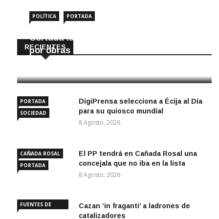
POLÍTICA
PORTADA
Cortada la SE-9105 hacia La Montiela
RECIENTES
por obras hasta final de año
9 Agosto, 2026
DigiPrensa selecciona a Écija al Día
PORTADA
para su quiosco mundial
SOCIEDAD
8 Agosto, 2026
El PP tendrá en Cañada Rosal una
CAÑADA ROSAL
concejala que no iba en la lista
PORTADA
8 Agosto, 2026
FUENTES DE
Cazan ‘in fraganti’ a ladrones de
ANDALUCÍA
catalizadores