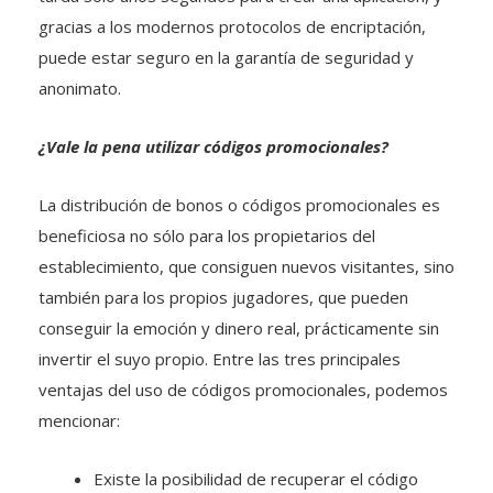
gracias a los modernos protocolos de encriptación,
puede estar seguro en la garantía de seguridad y
anonimato.
¿Vale la pena utilizar códigos promocionales?
La distribución de bonos o códigos promocionales es
beneficiosa no sólo para los propietarios del
establecimiento, que consiguen nuevos visitantes, sino
también para los propios jugadores, que pueden
conseguir la emoción y dinero real, prácticamente sin
invertir el suyo propio. Entre las tres principales
ventajas del uso de códigos promocionales, podemos
mencionar:
Existe la posibilidad de recuperar el código