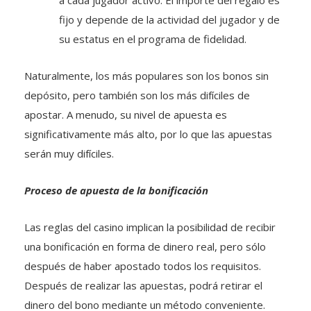
a cada jugador activo. El importe del regalo es
fijo y depende de la actividad del jugador y de
su estatus en el programa de fidelidad.
Naturalmente, los más populares son los bonos sin
depósito, pero también son los más difíciles de
apostar. A menudo, su nivel de apuesta es
significativamente más alto, por lo que las apuestas
serán muy difíciles.
Proceso de apuesta de la bonificación
Las reglas del casino implican la posibilidad de recibir
una bonificación en forma de dinero real, pero sólo
después de haber apostado todos los requisitos.
Después de realizar las apuestas, podrá retirar el
dinero del bono mediante un método conveniente.