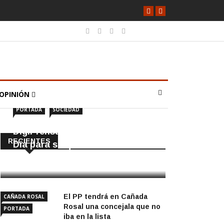
OPINIÓN
PORTADA
SOCIEDAD
DigiPrensa selecciona a Écija al
RECIENTES
Día para su quiosco mundial
8 Agosto, 2026
El PP tendrá en Cañada
CAÑADA ROSAL
Rosal una concejala que no
PORTADA
iba en la lista