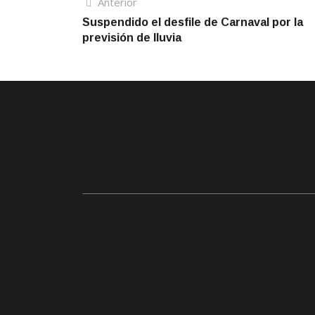
Navegación
Artículo
Anterior
anterior
Suspendido el desfile de Carnaval por la
de
previsión de lluvia
entradas