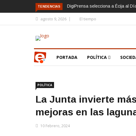
DigiPrensa selecciona a Écija al D
TENDENCIAS
agosto 9, 2026
El tiempo
PORTADA
POLÍTICA
SOCIE
POLÍTICA
La Junta invierte má
mejoras en las lagun
10 Febrero, 2024