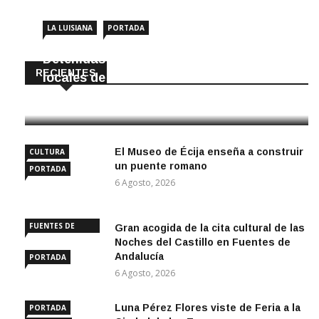
LA LUISIANA
PORTADA
Detenidas dos personas por robar en
RECIENTES
locales de La Luisiana
6 Agosto, 2026
El Museo de Écija enseña a construir
CULTURA
un puente romano
PORTADA
6 Agosto, 2026
FUENTES DE
Gran acogida de la cita cultural de las
ANDALUCÍA
Noches del Castillo en Fuentes de
Andalucía
PORTADA
6 Agosto, 2026
Luna Pérez Flores viste de Feria a la
PORTADA