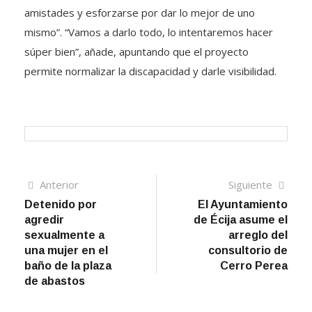
amistades y esforzarse por dar lo mejor de uno
mismo”. “Vamos a darlo todo, lo intentaremos hacer
súper bien”, añade, apuntando que el proyecto
permite normalizar la discapacidad y darle visibilidad.
Navegación
Artículo
Sigui
Anterior
Siguiente
anterior
artíc
Detenido por
El Ayuntamiento
de
agredir
de Écija asume el
entradas
sexualmente a
arreglo del
una mujer en el
consultorio de
baño de la plaza
Cerro Perea
de abastos