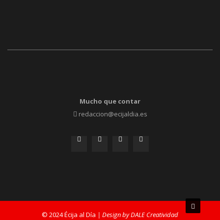
Mucho que contar
redaccion@ecijaldia.es
© 2024 Écija al Día
| Design by DALE Creatividad