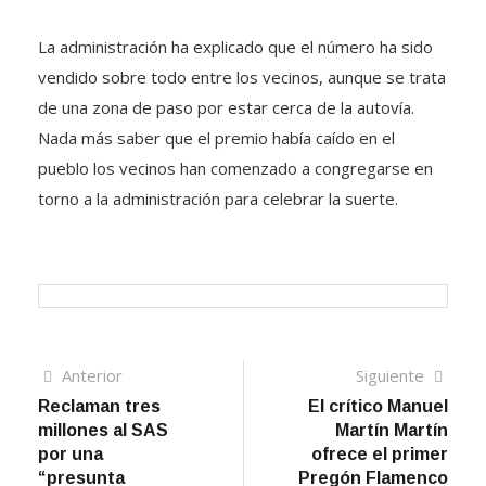
La administración ha explicado que el número ha sido
vendido sobre todo entre los vecinos, aunque se trata
de una zona de paso por estar cerca de la autovía.
Nada más saber que el premio había caído en el
pueblo los vecinos han comenzado a congregarse en
torno a la administración para celebrar la suerte.
Navegación
Artículo
Sigui
Anterior
Siguiente
anterior
artíc
Reclaman tres
El crítico Manuel
de
millones al SAS
Martín Martín
entradas
por una
ofrece el primer
“presunta
Pregón Flamenco