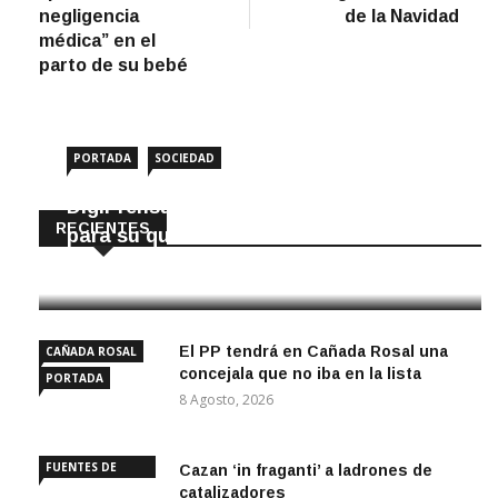
negligencia
de la Navidad
médica” en el
parto de su bebé
PORTADA
SOCIEDAD
DigiPrensa selecciona a Écija al Día
RECIENTES
para su quiosco mundial
8 Agosto, 2026
El PP tendrá en Cañada Rosal una
CAÑADA ROSAL
concejala que no iba en la lista
PORTADA
8 Agosto, 2026
FUENTES DE
Cazan ‘in fraganti’ a ladrones de
ANDALUCÍA
catalizadores