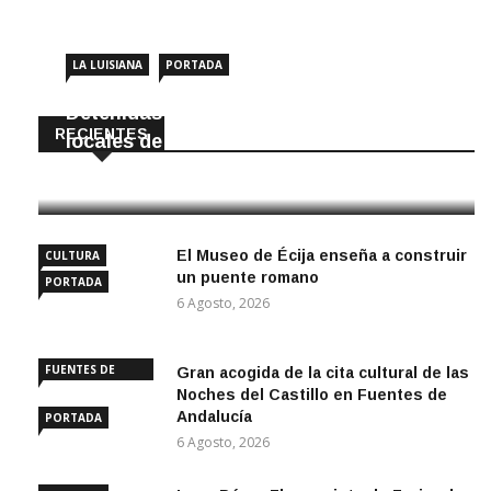
LA LUISIANA
PORTADA
Detenidas dos personas por robar en
RECIENTES
locales de La Luisiana
6 Agosto, 2026
El Museo de Écija enseña a construir
CULTURA
un puente romano
PORTADA
6 Agosto, 2026
FUENTES DE
Gran acogida de la cita cultural de las
ANDALUCÍA
Noches del Castillo en Fuentes de
Andalucía
PORTADA
6 Agosto, 2026