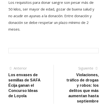
Los requisitos para donar sangre son pesar más de
50 kilos, ser mayor de edad, gozar de buena salud y
no acudir en ayunas a la donación. Entre donación y
donación se debe respetar un plazo mínimo de 2
meses.
Navegación
Artículo
Sigui
Anterior
Siguiente
anterior
artíc
Los envases de
Violaciones,
de
semillas de SAFA
tráfico de drogas
entradas
Écija ganan el
y robos: los
Concurso Ideas
delitos que más
de Loyola
aumentan hasta
septiembre