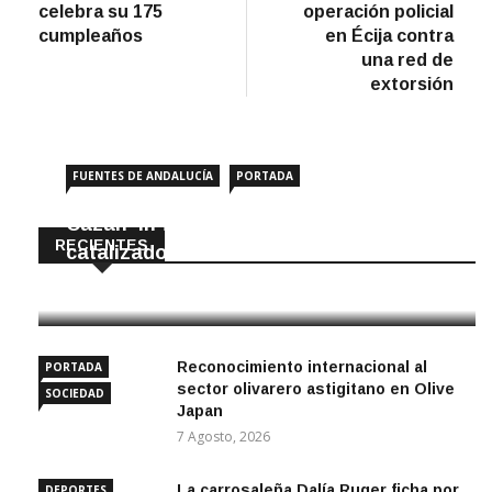
entradas
celebra su 175
operación policial
cumpleaños
en Écija contra
una red de
extorsión
FUENTES DE ANDALUCÍA
PORTADA
Cazan ‘in fraganti’ a ladrones de
RECIENTES
catalizadores
7 Agosto, 2026
Reconocimiento internacional al
PORTADA
sector olivarero astigitano en Olive
SOCIEDAD
Japan
7 Agosto, 2026
La carrosaleña Dalía Ruger ficha por
DEPORTES