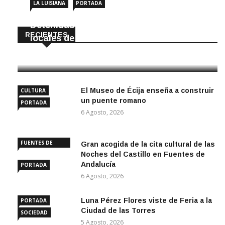
LA LUISIANA
PORTADA
Detenidas dos personas por robar en
RECIENTES
locales de La Luisiana
6 Agosto, 2026
El Museo de Écija enseña a construir
CULTURA
un puente romano
PORTADA
6 Agosto, 2026
FUENTES DE
Gran acogida de la cita cultural de las
ANDALUCÍA
Noches del Castillo en Fuentes de
Andalucía
PORTADA
6 Agosto, 2026
Luna Pérez Flores viste de Feria a la
PORTADA
Ciudad de las Torres
SOCIEDAD
5 Agosto, 2026