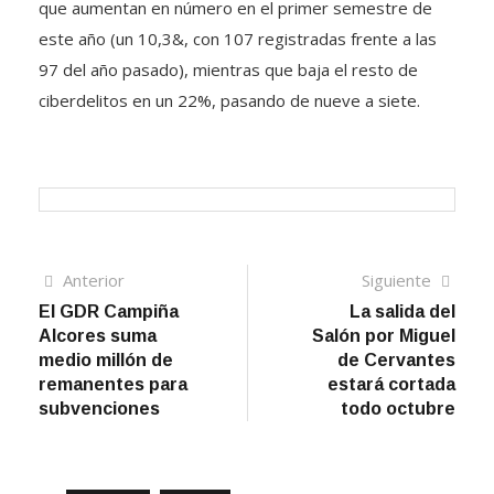
que aumentan en número en el primer semestre de
este año (un 10,3&, con 107 registradas frente a las
97 del año pasado), mientras que baja el resto de
ciberdelitos en un 22%, pasando de nueve a siete.
Navegación
Artículo
Sigui
Anterior
Siguiente
anterior
artíc
El GDR Campiña
La salida del
de
Alcores suma
Salón por Miguel
entradas
medio millón de
de Cervantes
remanentes para
estará cortada
subvenciones
todo octubre