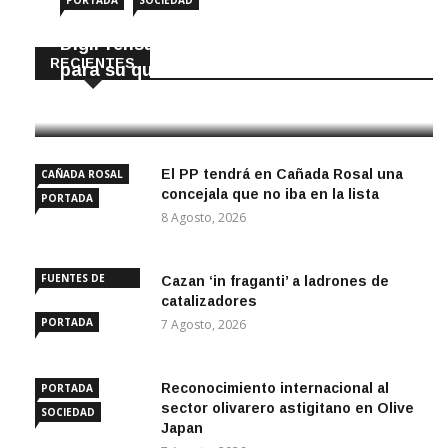
PORTADA
SOCIEDAD
DigiPrensa selecciona a Écija al Día
RECIENTES
para su quiosco mundial
8 Agosto, 2026
El PP tendrá en Cañada Rosal una
CAÑADA ROSAL
concejala que no iba en la lista
PORTADA
8 Agosto, 2026
FUENTES DE
Cazan ‘in fraganti’ a ladrones de
ANDALUCÍA
catalizadores
PORTADA
7 Agosto, 2026
Reconocimiento internacional al
PORTADA
sector olivarero astigitano en Olive
SOCIEDAD
Japan