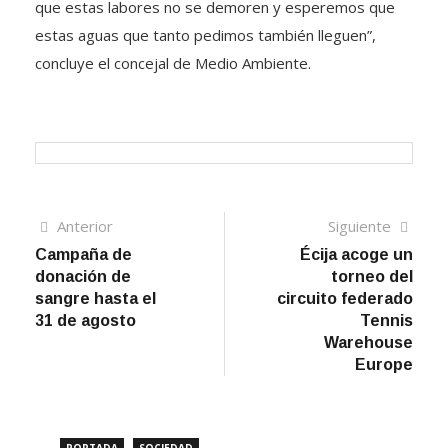
que estas labores no se demoren y esperemos que
estas aguas que tanto pedimos también lleguen”,
concluye el concejal de Medio Ambiente.
Navegación
Artículo
Sigui
Anterior
Siguiente
anterior
artíc
Campaña de
Écija acoge un
de
donación de
torneo del
entradas
sangre hasta el
circuito federado
31 de agosto
Tennis
Warehouse
Europe