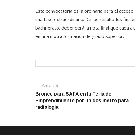
Esta convocatoria es la ordinaria para el acceso 
una fase extraordinaria. De los resultados final
bachillerato, dependerá la nota final que cada 
en una u otra formación de grado superior.
Navegación
Artículo
Anterior
anterior
Bronce para SAFA en la Feria de
de
Emprendimiento por un dosímetro para
entradas
radiología