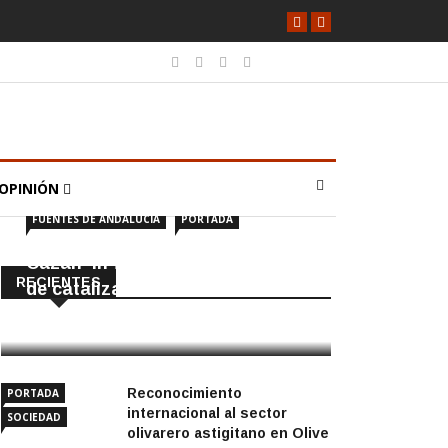
OPINIÓN
FUENTES DE ANDALUCÍA
PORTADA
Cazan ‘in fraganti’ a ladrones
RECIENTES
de catalizadores
7 Agosto, 2026
Reconocimiento
PORTADA
internacional al sector
SOCIEDAD
olivarero astigitano en Olive