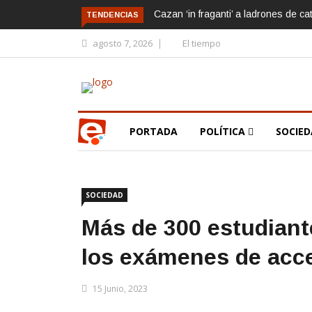
Cazan ‘in fraganti’ a ladrones de ca
TENDENCIAS
agosto 7, 2026
El tiempo
PORTADA
POLÍTICA
SOCIE
SOCIEDAD
Más de 300 estudiant
los exámenes de acce
15 Junio, 2023