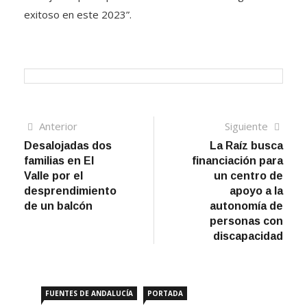
exitoso en este 2023”.
Navegación
Artículo
Sigui
Anterior
Siguiente
anterior
artíc
Desalojadas dos
La Raíz busca
de
familias en El
financiación para
entradas
Valle por el
un centro de
desprendimiento
apoyo a la
de un balcón
autonomía de
personas con
discapacidad
FUENTES DE ANDALUCÍA
PORTADA