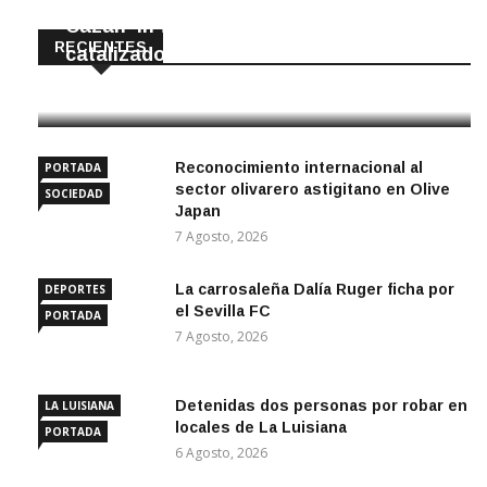
Cazan ‘in fraganti’ a ladrones de
RECIENTES
catalizadores
7 Agosto, 2026
Reconocimiento internacional al
PORTADA
sector olivarero astigitano en Olive
SOCIEDAD
Japan
7 Agosto, 2026
La carrosaleña Dalía Ruger ficha por
DEPORTES
el Sevilla FC
PORTADA
7 Agosto, 2026
Detenidas dos personas por robar en
LA LUISIANA
locales de La Luisiana
PORTADA
6 Agosto, 2026