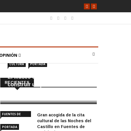
OPINIÓN
CULTURA
PORTADA
El Museo de Écija enseña a
RECIENTES
construir un puente romano
6 Agosto, 2026
FUENTES DE
Gran acogida de la cita
ANDALUCÍA
cultural de las Noches del
Castillo en Fuentes de
PORTADA