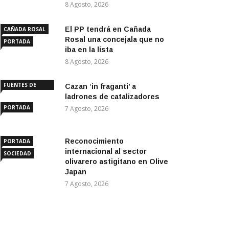
8 Agosto, 2026
El PP tendrá en Cañada
CAÑADA ROSAL
Rosal una concejala que no
PORTADA
iba en la lista
8 Agosto, 2026
FUENTES DE
Cazan ‘in fraganti’ a
ANDALUCÍA
ladrones de catalizadores
PORTADA
7 Agosto, 2026
Reconocimiento
PORTADA
internacional al sector
SOCIEDAD
olivarero astigitano en Olive
Japan
7 Agosto, 2026