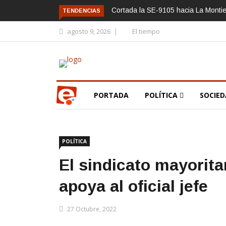
Cortada la SE-9105 hacia La Montie
TENDENCIAS
agosto 9, 2026
El tiempo
PORTADA
POLÍTICA
SOCIE
POLÍTICA
El sindicato mayoritar
apoya al oficial jefe
27 Octubre, 2022