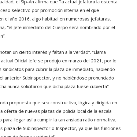
ualdad, el Sip-An afirma que “la actual jefatura la ostenta
oceso selectivo por promoción interna en el que
” en el año 2016, algo habitual en numerosas jefaturas,
ma, “el Jefe inmediato del Cuerpo será nombrado por el
n”.
otan un cierto interés y faltan a la verdad”. “Llama
actual Oficial Jefe se produjo en marzo del 2021, por lo
 sindicatos para cubrir la plaza de inmediato, habiendo
el anterior Subinspector, y no habiéndose pronunciado
ha nunca solicitaron que dicha plaza fuese cubierta”.
oda propuesta que sea constructiva, lógica y dirigida en
la oferta de nuevas plazas de policía local de la escala
o para llegar así a cumplir la tan ansiada ratio normativa,
 plaza de Subinspector o Inspector, ya que las funciones
 sean de forma accidental”.