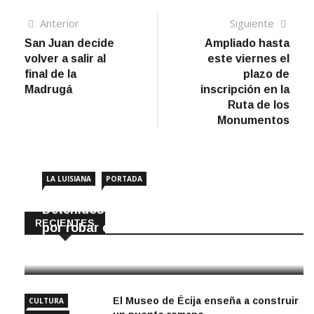
Navegación
Artículo
Sigui
Anterior
Siguiente
anterior
artíc
San Juan decide
Ampliado hasta
de
volver a salir al
este viernes el
entradas
final de la
plazo de
Madrugá
inscripción en la
Ruta de los
Monumentos
LA LUISIANA
PORTADA
Detenidos dos vecinos de La Luisiana
RECIENTES
por robar en locales de la localidad
6 Agosto, 2026
El Museo de Écija enseña a construir
CULTURA