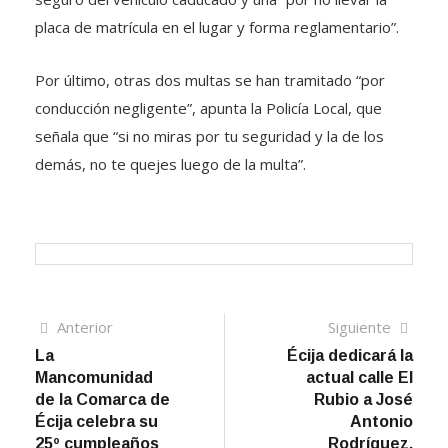
placa de matrícula en el lugar y forma reglamentario”.
Por último, otras dos multas se han tramitado “por
conducción negligente”, apunta la Policía Local, que
señala que “si no miras por tu seguridad y la de los
demás, no te quejes luego de la multa”.
Navegación
Artículo
Sigui
Anterior
Siguiente
anterior
artíc
La
Écija dedicará la
de
Mancomunidad
actual calle El
entradas
de la Comarca de
Rubio a José
Écija celebra su
Antonio
25º cumpleaños
Rodríguez,