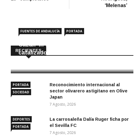
‘Melenas’
FUENTES DE ANDALUCÍA
PORTADA
Cazan ‘in fraganti’ a ladrones de
RECIENTES
catalizadores
7 Agosto, 2026
Reconocimiento internacional al
PORTADA
sector olivarero astigitano en Olive
SOCIEDAD
Japan
7 Agosto, 2026
La carrosaleña Dalía Ruger ficha por
DEPORTES
el Sevilla FC
PORTADA
7 Agosto, 2026