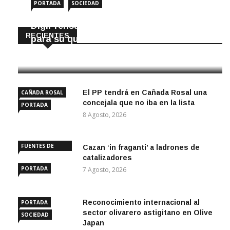
PORTADA
SOCIEDAD
DigiPrensa selecciona a Écija al Día
RECIENTES
para su quiosco mundial
8 Agosto, 2026
El PP tendrá en Cañada Rosal una
CAÑADA ROSAL
concejala que no iba en la lista
PORTADA
8 Agosto, 2026
FUENTES DE
Cazan ‘in fraganti’ a ladrones de
ANDALUCÍA
catalizadores
PORTADA
7 Agosto, 2026
Reconocimiento internacional al
PORTADA
sector olivarero astigitano en Olive
SOCIEDAD
Japan