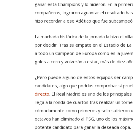
ganar esta Champions y lo hicieron. En la primera
compañeros, lograron aguantar el resultado hasta
hizo recordar a ese Atlético que fue subcampe
La machada histórica de la jornada la hizo el Vill
por decidir. Tras su empate en el Estadio de La
a todo un Campeón de Europa como es la Juventus 
goles a cero y volverán a estar, más de diez año
¿Pero puede alguno de estos equipos ser campe
candidatos, algo que podrías comprobar si pru
directo
. El Real Madrid es uno de los principale
llega a la ronda de cuartos tras realizar un torn
cómodamente como primeros y solo sufrieron una 
octavos han eliminado al PSG, uno de los máximo
potente candidato para ganar la deseada copa.