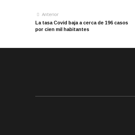
Navegación
Artículo
Anterior
anterior
La tasa Covid baja a cerca de 196 casos
de
por cien mil habitantes
entradas