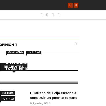
OPINIÓN
LA LUISIANA
PORTADA
Detenidas dos personas por
RECIENTES
robar en locales de La Luisiana
6 Agosto, 2026
El Museo de Écija enseña a
CULTURA
construir un puente romano
PORTADA
6 Agosto, 2026