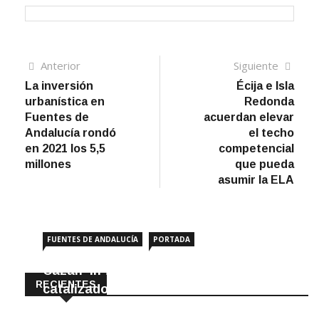
Navegación
Artículo
Sigui
Anterior
Siguiente
anterior
artíc
La inversión
Écija e Isla
de
urbanística en
Redonda
entradas
Fuentes de
acuerdan elevar
Andalucía rondó
el techo
en 2021 los 5,5
competencial
millones
que pueda
asumir la ELA
FUENTES DE ANDALUCÍA
PORTADA
Cazan ‘in fraganti’ a ladrones de
RECIENTES
catalizadores
7 Agosto, 2026