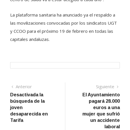
La plataforma sanitaria ha anunciado ya el respaldo a
las movilizaciones convocadas por los sindicatos UGT
y CCOO para el próximo 19 de febrero en todas las
capitales andaluzas.
Navegación
Artículo
Sigui
Anterior
Siguiente
anterior
artíc
Desactivada la
El Ayuntamiento
de
búsqueda de la
pagará 28.000
entradas
joven
euros a una
desaparecida en
mujer que sufrió
Tarifa
un accidente
laboral