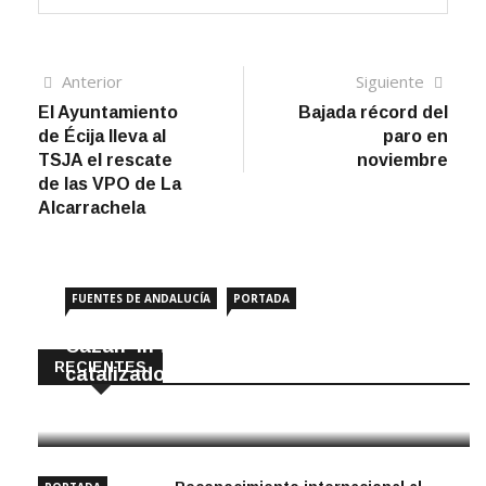
Navegación
Artículo
Sigui
Anterior
Siguiente
anterior
artíc
El Ayuntamiento
Bajada récord del
de
de Écija lleva al
paro en
entradas
TSJA el rescate
noviembre
de las VPO de La
Alcarrachela
FUENTES DE ANDALUCÍA
PORTADA
Cazan ‘in fraganti’ a ladrones de
RECIENTES
catalizadores
7 Agosto, 2026