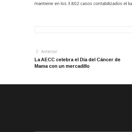
mantiene en los 3.802 casos contabilizados el l
Navegación
Artículo
Anterior
anterior
La AECC celebra el Día del Cáncer de
de
Mama con un mercadillo
entradas