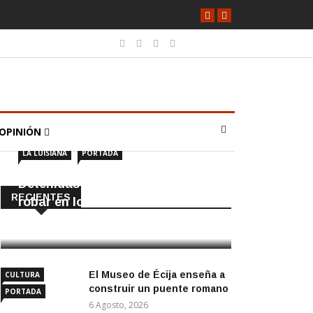
OPINIÓN
LA LUISIANA
PORTADA
Detenidas dos personas por
RECIENTES
robar en locales de La Luisiana
6 Agosto, 2026
El Museo de Écija enseña a
CULTURA
construir un puente romano
PORTADA
6 Agosto, 2026