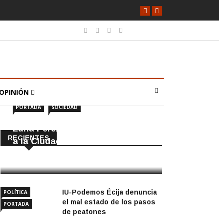
OPINIÓN
PORTADA
SOCIEDAD
Luna Pérez Flores viste de Feria
RECIENTES
a la Ciudad de las Torres
5 Agosto, 2026
IU-Podemos Écija denuncia
POLÍTICA
el mal estado de los pasos
PORTADA
de peatones