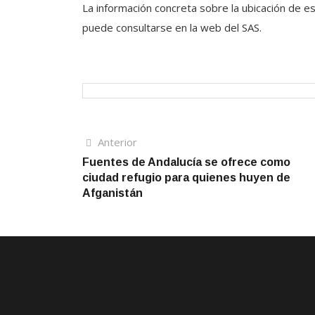
La información concreta sobre la ubicación de es
puede consultarse en la web del SAS.
Navegación
Artículo
Anterior
anterior
Fuentes de Andalucía se ofrece como
de
ciudad refugio para quienes huyen de
entradas
Afganistán