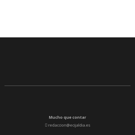
Mucho que contar
redaccion@ecijaldia.es