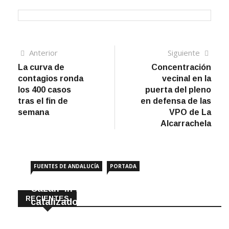
Navegación
Artículo
Sigui
Anterior
Siguiente
anterior
artíc
La curva de
Concentración
de
contagios ronda
vecinal en la
entradas
los 400 casos
puerta del pleno
tras el fin de
en defensa de las
semana
VPO de La
Alcarrachela
FUENTES DE ANDALUCÍA
PORTADA
Cazan ‘in fraganti’ a ladrones de
RECIENTES
catalizadores
7 Agosto, 2026