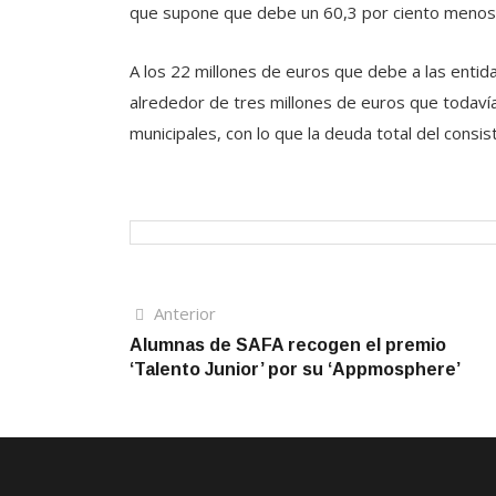
que supone que debe un 60,3 por ciento menos 
A los 22 millones de euros que debe a las entid
alrededor de tres millones de euros que todavía
municipales, con lo que la deuda total del consis
Navegación
Artículo
Anterior
anterior
Alumnas de SAFA recogen el premio
de
‘Talento Junior’ por su ‘Appmosphere’
entradas