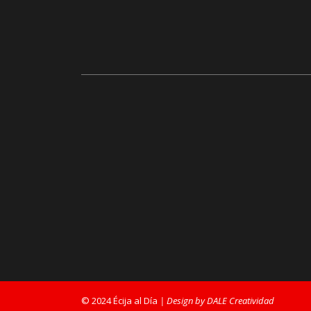
© 2024 Écija al Día
| Design by DALE Creatividad