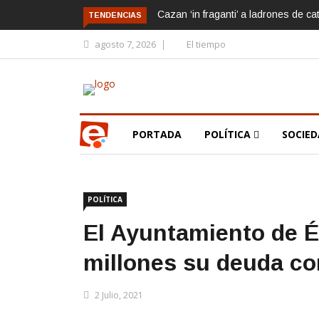
Cazan ‘in fraganti’ a ladrones de ca
TENDENCIAS
agosto 7, 2026
El tiempo
PORTADA
POLÍTICA
SOCIE
POLÍTICA
El Ayuntamiento de É
millones su deuda co
2 Julio, 2021