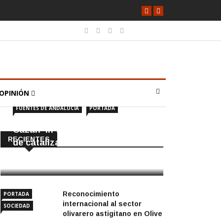
OPINIÓN
FUENTES DE ANDALUCÍA
PORTADA
Cazan ‘in fraganti’ a ladrones
RECIENTES
de catalizadores
7 Agosto, 2026
Reconocimiento
PORTADA
internacional al sector
SOCIEDAD
olivarero astigitano en Olive