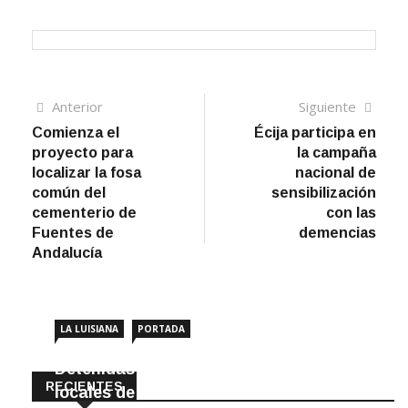
Navegación
Artículo
Sigui
Anterior
Siguiente
anterior
artíc
Comienza el
Écija participa en
de
proyecto para
la campaña
entradas
localizar la fosa
nacional de
común del
sensibilización
cementerio de
con las
Fuentes de
demencias
Andalucía
LA LUISIANA
PORTADA
Detenidas dos personas por robar en
RECIENTES
locales de La Luisiana