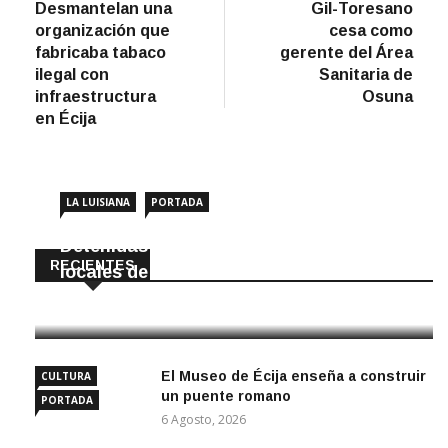
anterior
artíc
Desmantelan una
Gil-Toresano
de
organización que
cesa como
entradas
fabricaba tabaco
gerente del Área
ilegal con
Sanitaria de
infraestructura
Osuna
en Écija
LA LUISIANA
PORTADA
Detenidas dos personas por robar en
RECIENTES
locales de La Luisiana
6 Agosto, 2026
El Museo de Écija enseña a construir
CULTURA
un puente romano
PORTADA
6 Agosto, 2026