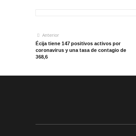
Navegación
Artículo
Anterior
anterior
Écija tiene 147 positivos activos por
de
coronavirus y una tasa de contagio de
entradas
368,6