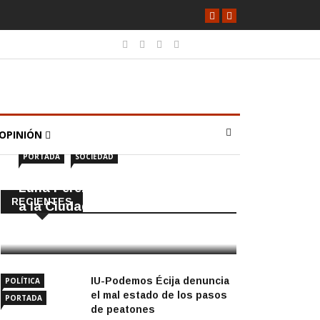
OPINIÓN
PORTADA
SOCIEDAD
Luna Pérez Flores viste de Feria
RECIENTES
a la Ciudad de las Torres
5 Agosto, 2026
IU-Podemos Écija denuncia
POLÍTICA
el mal estado de los pasos
PORTADA
de peatones