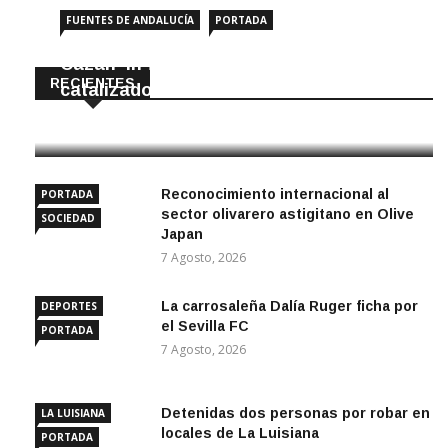
FUENTES DE ANDALUCÍA
PORTADA
Cazan ‘in fraganti’ a ladrones de
RECIENTES
catalizadores
7 Agosto, 2026
Reconocimiento internacional al
PORTADA
sector olivarero astigitano en Olive
SOCIEDAD
Japan
7 Agosto, 2026
La carrosaleña Dalía Ruger ficha por
DEPORTES
el Sevilla FC
PORTADA
7 Agosto, 2026
Detenidas dos personas por robar en
LA LUISIANA
locales de La Luisiana
PORTADA