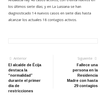
los últimos siete días; y en La Luisiana se han
diagnosticado 14 nuevos casos en siete días hasta
alcanzar los actuales 18 contagios activos.
Navegación
Artículo
Sigui
Anterior
Siguiente
anterior
artíc
El alcalde de Écija
Fallece una
de
destaca la
persona en la
entradas
“normalidad”
Residencia
durante el primer
Madre con hasta
día de
29 contagios
restricciones