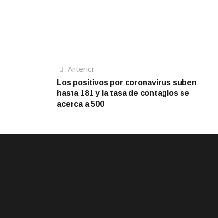
Navegación
Artículo
Anterior
anterior
Los positivos por coronavirus suben
de
hasta 181 y la tasa de contagios se
entradas
acerca a 500