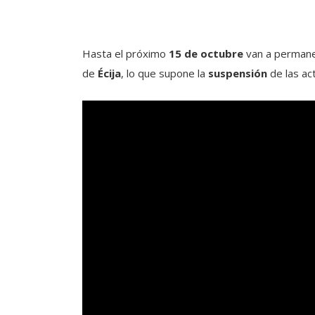
Hasta el próximo
15 de octubre
van a perman
de
Écija
, lo que supone la
suspensión
de las ac