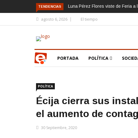
Luna Pérez Flores viste de Feria a 
TENDENCIAS
agosto 6, 2026
El tiempo
PORTADA
POLÍTICA
SOCIE
POLÍTICA
Écija cierra sus inst
el aumento de contag
30 Septiembre, 2020