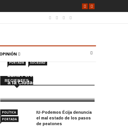
OPINIÓN
PORTADA
SOCIEDAD
Luna Pérez Flores viste de Feria
RECIENTES
a la Ciudad de las Torres
5 Agosto, 2026
IU-Podemos Écija denuncia
POLÍTICA
el mal estado de los pasos
PORTADA
de peatones