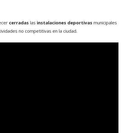
ecer
cerradas
las
instalaciones deportivas
municipales
tividades no competitivas en la ciudad.