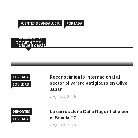
FUENTES DE ANDALUCÍA
PORTADA
Cazan ‘in fraganti’ a ladrones de
RECIENTES
catalizadores
7 Agosto, 2026
Reconocimiento internacional al
PORTADA
sector olivarero astigitano en Olive
SOCIEDAD
Japan
7 Agosto, 2026
La carrosaleña Dalía Ruger ficha por
DEPORTES
el Sevilla FC
PORTADA
7 Agosto, 2026