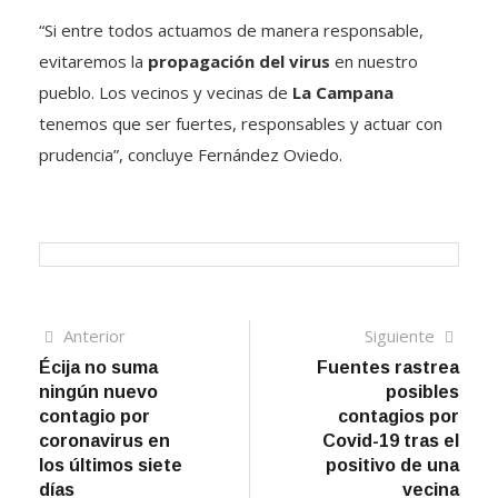
“Si entre todos actuamos de manera responsable,
evitaremos la
propagación del virus
en nuestro
pueblo. Los vecinos y vecinas de
La Campana
tenemos que ser fuertes, responsables y actuar con
prudencia”, concluye Fernández Oviedo.
Navegación
Artículo
Sigui
Anterior
Siguiente
anterior
artíc
Écija no suma
Fuentes rastrea
de
ningún nuevo
posibles
entradas
contagio por
contagios por
coronavirus en
Covid-19 tras el
los últimos siete
positivo de una
días
vecina