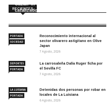
Cazan ‘in fraganti’ a ladrones de
RECIENTES
catalizadores
7 Agosto, 2026
Reconocimiento internacional al
PORTADA
sector olivarero astigitano en Olive
SOCIEDAD
Japan
7 Agosto, 2026
La carrosaleña Dalía Ruger ficha por
DEPORTES
el Sevilla FC
PORTADA
7 Agosto, 2026
Detenidas dos personas por robar en
LA LUISIANA
locales de La Luisiana
PORTADA
6 Agosto, 2026