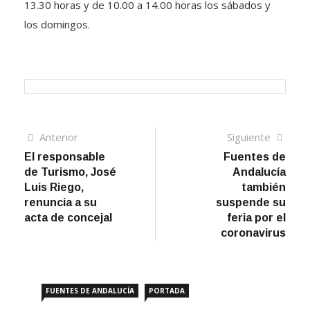
13.30 horas y de 10.00 a 14.00 horas los sábados y
los domingos.
Navegación
Artículo
Sigui
Anterior
Siguiente
anterior
artíc
El responsable
Fuentes de
de
de Turismo, José
Andalucía
entradas
Luis Riego,
también
renuncia a su
suspende su
acta de concejal
feria por el
coronavirus
FUENTES DE ANDALUCÍA
PORTADA