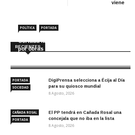
viene
POLÍTICA
PORTADA
Cortada la SE-9105 hacia La Montiela
RECIENTES
por obras hasta final de año
9 Agosto, 2026
DigiPrensa selecciona a Écija al Día
PORTADA
para su quiosco mundial
SOCIEDAD
8 Agosto, 2026
El PP tendrá en Cañada Rosal una
CAÑADA ROSAL
concejala que no iba en la lista
PORTADA
8 Agosto, 2026