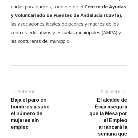
dudas para padres, todo desde el
Centro de Ayudas
y Voluntariado de Fuentes de Andalucía (Cavfa)
,
las asociaciones locales de padres y madres de los
centros educativos y escuelas municipales (AMPA) y
las costureras del municipio.
Navegación
Artículo
Sigui
Anterior
Siguiente
anterior
artíc
Baja el paro en
El alcalde de
de
hombres y sube
Écija asegura
entradas
el número de
que la Mesa por
mujeres sin
el Empleo
empleo
arrancará la
semana que