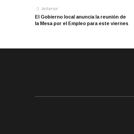
Navegación
Artículo
Anterior
anterior
El Gobierno local anuncia la reunión de
de
la Mesa por el Empleo para este viernes
entradas