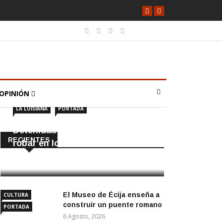
OPINIÓN
LA LUISIANA
PORTADA
Detenidas dos personas por
RECIENTES
robar en locales de La Luisiana
6 Agosto, 2026
El Museo de Écija enseña a
CULTURA
construir un puente romano
PORTADA
6 Agosto, 2026