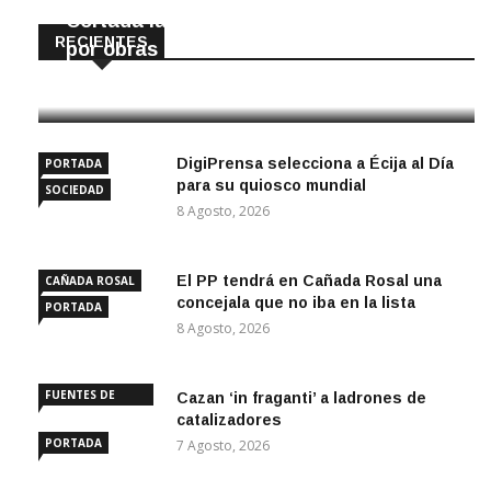
Cortada la SE-9105 hacia La Montiela
RECIENTES
por obras hasta final de año
9 Agosto, 2026
DigiPrensa selecciona a Écija al Día
PORTADA
para su quiosco mundial
SOCIEDAD
8 Agosto, 2026
El PP tendrá en Cañada Rosal una
CAÑADA ROSAL
concejala que no iba en la lista
PORTADA
8 Agosto, 2026
FUENTES DE
Cazan ‘in fraganti’ a ladrones de
ANDALUCÍA
catalizadores
PORTADA
7 Agosto, 2026