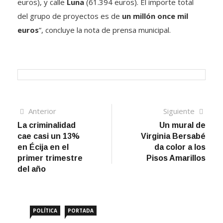
euros), y calle
Luna
(61.394 euros). El importe total
del grupo de proyectos es de
un millón once mil
euros
”, concluye la nota de prensa municipal.
Navegación
Artículo
Sigui
Anterior
Siguiente
anterior
artíc
La criminalidad
Un mural de
de
cae casi un 13%
Virginia Bersabé
entradas
en Écija en el
da color a los
primer trimestre
Pisos Amarillos
del año
POLÍTICA
PORTADA