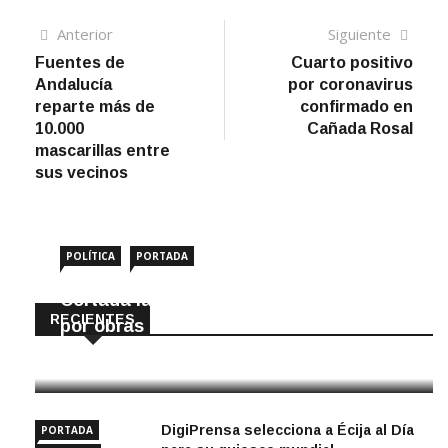
Navegación
Artículo
Sigui
Anterior
Siguiente
anterior
artíc
Fuentes de
Cuarto positivo
de
Andalucía
por coronavirus
entradas
reparte más de
confirmado en
10.000
Cañada Rosal
mascarillas entre
sus vecinos
POLÍTICA
PORTADA
Cortada la SE-9105 hacia La Montiela
RECIENTES
por obras hasta final de año
9 Agosto, 2026
DigiPrensa selecciona a Écija al Día
PORTADA