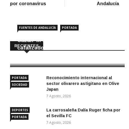
por coronavirus
Andalucía
FUENTES DE ANDALUCÍA
PORTADA
Cazan ‘in fraganti’ a ladrones de
RECIENTES
catalizadores
7 Agosto, 2026
Reconocimiento internacional al
PORTADA
sector olivarero astigitano en Olive
SOCIEDAD
Japan
7 Agosto, 2026
La carrosaleña Dalía Ruger ficha por
DEPORTES
el Sevilla FC
PORTADA
7 Agosto, 2026