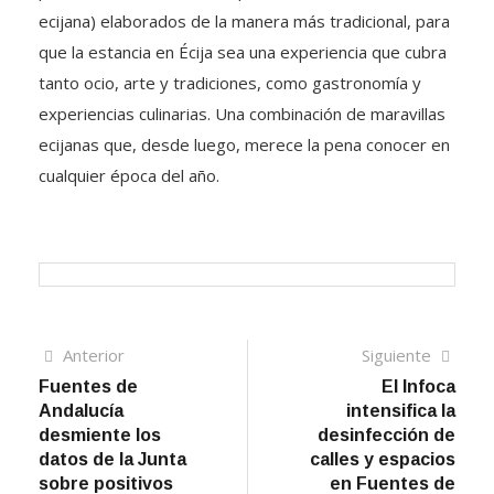
ecijana) elaborados de la manera más tradicional, para
que la estancia en Écija sea una experiencia que cubra
tanto ocio, arte y tradiciones, como gastronomía y
experiencias culinarias. Una combinación de maravillas
ecijanas que, desde luego, merece la pena conocer en
cualquier época del año.
Navegación
Artículo
Sigui
Anterior
Siguiente
anterior
artíc
Fuentes de
El Infoca
de
Andalucía
intensifica la
entradas
desmiente los
desinfección de
datos de la Junta
calles y espacios
sobre positivos
en Fuentes de