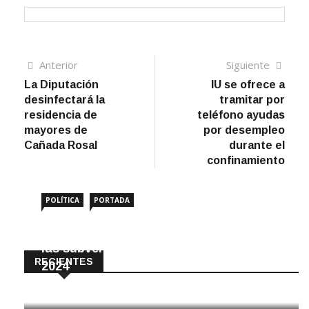
Navegación
Artículo
Sigui
Anterior
Siguiente
anterior
artíc
La Diputación
IU se ofrece a
de
desinfectará la
tramitar por
entradas
residencia de
teléfono ayudas
mayores de
por desempleo
Cañada Rosal
durante el
confinamiento
POLÍTICA
PORTADA
Amigos de Écija reclama el impago de
las subvenciones municipales desde
RECIENTES
2024
10 Agosto, 2026