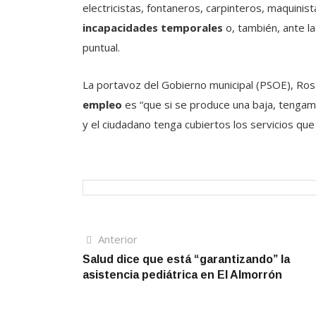
electricistas, fontaneros, carpinteros, maquinist
incapacidades temporales
o, también, ante l
puntual.
La portavoz del Gobierno municipal (PSOE), Rosa
empleo
es “que si se produce una baja, tengam
y el ciudadano tenga cubiertos los servicios que
Navegación
Artículo
Anterior
anterior
Salud dice que está “garantizando” la
de
asistencia pediátrica en El Almorrón
entradas