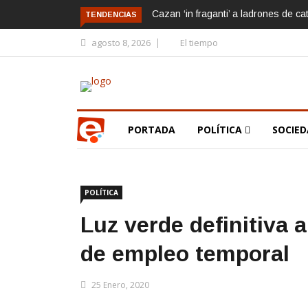
Cazan ‘in fraganti’ a ladrones de ca
TENDENCIAS
agosto 8, 2026
El tiempo
PORTADA
POLÍTICA
SOCIE
POLÍTICA
Luz verde definitiva a
de empleo temporal
25 Enero, 2020