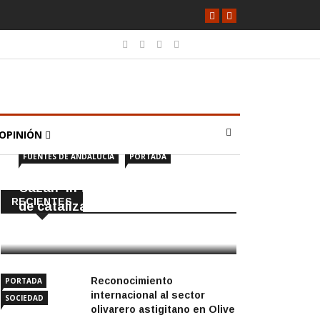
OPINIÓN
FUENTES DE ANDALUCÍA
PORTADA
Cazan ‘in fraganti’ a ladrones
RECIENTES
de catalizadores
7 Agosto, 2026
Reconocimiento
PORTADA
internacional al sector
SOCIEDAD
olivarero astigitano en Olive