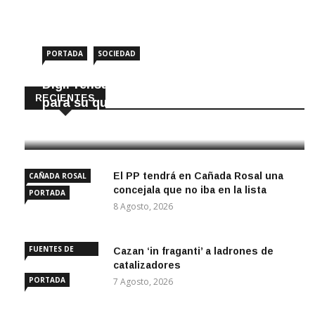
PORTADA
SOCIEDAD
DigiPrensa selecciona a Écija al Día
RECIENTES
para su quiosco mundial
8 Agosto, 2026
El PP tendrá en Cañada Rosal una
CAÑADA ROSAL
concejala que no iba en la lista
PORTADA
8 Agosto, 2026
FUENTES DE
Cazan ‘in fraganti’ a ladrones de
ANDALUCÍA
catalizadores
PORTADA
7 Agosto, 2026