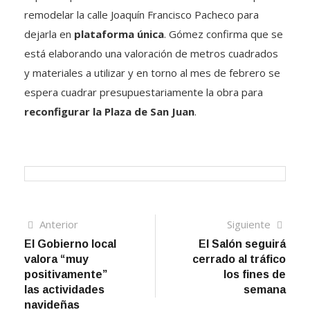
remodelar la calle Joaquín Francisco Pacheco para
dejarla en
plataforma única
. Gómez confirma que se
está elaborando una valoración de metros cuadrados
y materiales a utilizar y en torno al mes de febrero se
espera cuadrar presupuestariamente la obra para
reconfigurar la Plaza de San Juan
.
Navegación
Artículo
Sigui
Anterior
Siguiente
anterior
artíc
El Gobierno local
El Salón seguirá
de
valora “muy
cerrado al tráfico
entradas
positivamente”
los fines de
las actividades
semana
navideñas