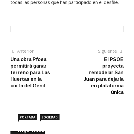
todas las personas que han participado en el desfile.
Navegación
Artículo
Sigui
Anterior
Siguiente
anterior
artíc
Una obra Pfoea
El PSOE
de
permitirá ganar
proyecta
entradas
terreno para Las
remodelar San
Huertas en la
Juan para dejarla
corta del Genil
en plataforma
única
PORTADA
SOCIEDAD
DigiPrensa selecciona a Écija al Día