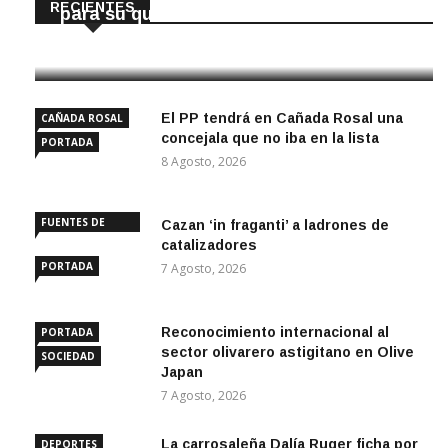
RECIENTES
para su quiosco mundial
8 Agosto, 2026
El PP tendrá en Cañada Rosal una
CAÑADA ROSAL
concejala que no iba en la lista
PORTADA
8 Agosto, 2026
FUENTES DE
Cazan ‘in fraganti’ a ladrones de
ANDALUCÍA
catalizadores
PORTADA
7 Agosto, 2026
Reconocimiento internacional al
PORTADA
sector olivarero astigitano en Olive
SOCIEDAD
Japan
7 Agosto, 2026
La carrosaleña Dalía Ruger ficha por
DEPORTES