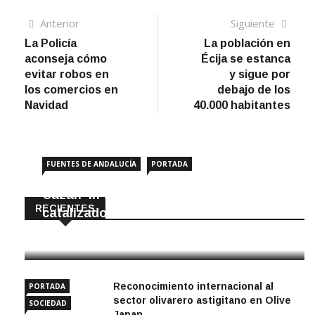
Navegación
Artículo
Sigui
Anterior
Siguiente
anterior
artíc
La Policía
La población en
de
aconseja cómo
Écija se estanca
entradas
evitar robos en
y sigue por
los comercios en
debajo de los
Navidad
40.000 habitantes
FUENTES DE ANDALUCÍA
PORTADA
Cazan ‘in fraganti’ a ladrones de
RECIENTES
catalizadores
7 Agosto, 2026
Reconocimiento internacional al
PORTADA
sector olivarero astigitano en Olive
SOCIEDAD
Japan