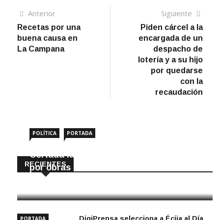
Navegación
Artículo
Sigui
Anterior
Siguiente
anterior
artíc
Recetas por una
Piden cárcel a la
de
buena causa en
encargada de un
entradas
La Campana
despacho de
lotería y a su hijo
por quedarse
con la
recaudación
POLÍTICA
PORTADA
Cortada la SE-9105 hacia La Montiela
RECIENTES
por obras hasta final de año
9 Agosto, 2026
DigiPrensa selecciona a Écija al Día
PORTADA