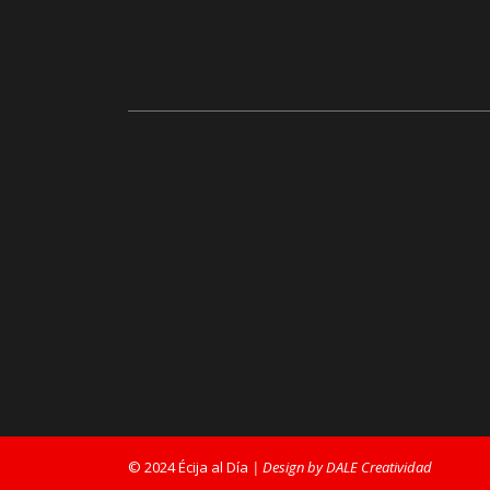
© 2024 Écija al Día
| Design by DALE Creatividad