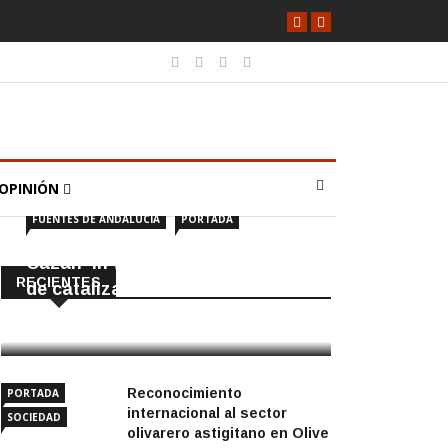
OPINIÓN
FUENTES DE ANDALUCÍA
PORTADA
Cazan ‘in fraganti’ a ladrones
RECIENTES
de catalizadores
7 Agosto, 2026
Reconocimiento
PORTADA
internacional al sector
SOCIEDAD
olivarero astigitano en Olive