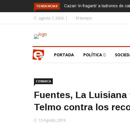
Cazan ‘in fraganti’ a ladrones de ca
TENDENCIAS
agosto 7, 2026
El tiempo
PORTADA
POLÍTICA
SOCIE
COMARCA
Fuentes, La Luisiana
Telmo contra los reco
13 Agosto, 2019