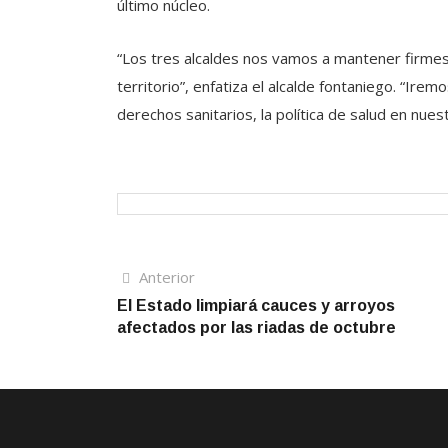
último núcleo.
“Los tres alcaldes nos vamos a mantener firmes y 
territorio”, enfatiza el alcalde fontaniego. “Ire
derechos sanitarios, la política de salud en nuest
Navegación
Artículo
Anterior
anterior
El Estado limpiará cauces y arroyos
de
afectados por las riadas de octubre
entradas