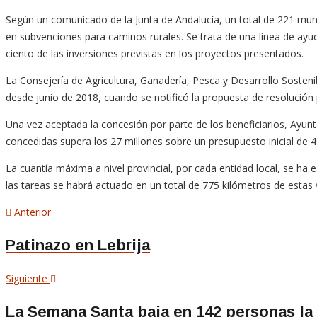
Según un comunicado de la Junta de Andalucía, un total de 221 muni
en subvenciones para caminos rurales. Se trata de una línea de ay
ciento de las inversiones previstas en los proyectos presentados.
La Consejería de Agricultura, Ganadería, Pesca y Desarrollo Sosteni
desde junio de 2018, cuando se notificó la propuesta de resolución 
Una vez aceptada la concesión por parte de los beneficiarios, Ayunta
concedidas supera los 27 millones sobre un presupuesto inicial de 4
La cuantía máxima a nivel provincial, por cada entidad local, se ha es
las tareas se habrá actuado en un total de 775 kilómetros de estas 
Navegación
Artículo
Anterior
anterior
de
Patinazo en Lebrija
entradas
Siguiente
Siguiente
artículo
La Semana Santa baja en 142 personas la 