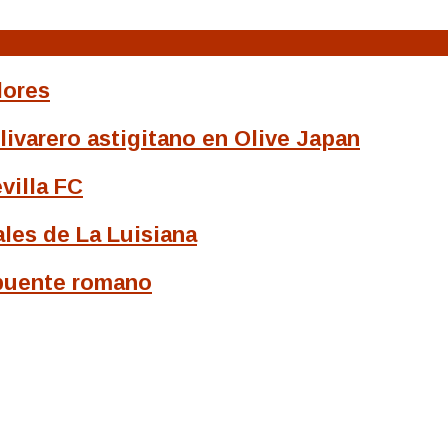
dores
livarero astigitano en Olive Japan
villa FC
les de La Luisiana
 puente romano