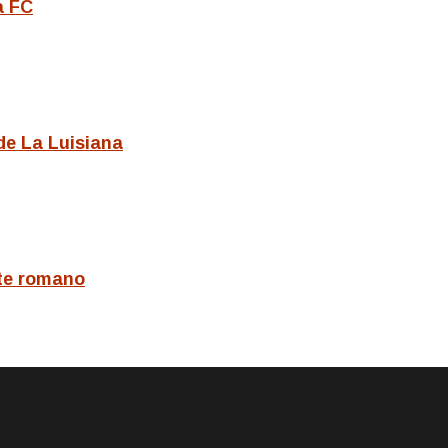
a FC
de La Luisiana
nte romano