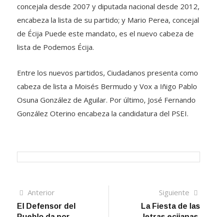
concejala desde 2007 y diputada nacional desde 2012,
encabeza la lista de su partido; y Mario Perea, concejal
de Écija Puede este mandato, es el nuevo cabeza de
lista de Podemos Écija.
Entre los nuevos partidos, Ciudadanos presenta como
cabeza de lista a Moisés Bermudo y Vox a Iñigo Pablo
Osuna González de Aguilar. Por último, José Fernando
González Oterino encabeza la candidatura del PSEI.
Navegación
Artículo
Sigui
Anterior
Siguiente
anterior
artíc
El Defensor del
La Fiesta de las
de
Pueblo da por
letras ecijanas,