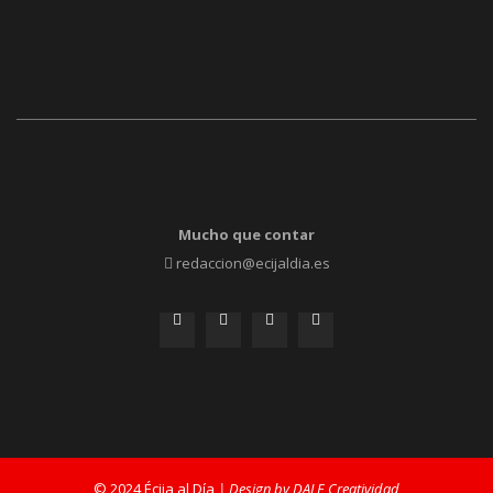
Mucho que contar
redaccion@ecijaldia.es
© 2024 Écija al Día
| Design by DALE Creatividad