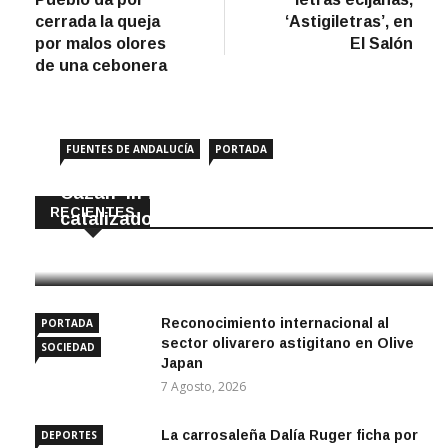
entradas
cerrada la queja
‘Astigiletras’, en
por malos olores
El Salón
de una cebonera
FUENTES DE ANDALUCÍA
PORTADA
Cazan ‘in fraganti’ a ladrones de
RECIENTES
catalizadores
7 Agosto, 2026
Reconocimiento internacional al
PORTADA
sector olivarero astigitano en Olive
SOCIEDAD
Japan
7 Agosto, 2026
La carrosaleña Dalía Ruger ficha por
DEPORTES