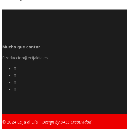
Mucho que contar
redaccion@ecijaldia.es
© 2024 Écija al Día
| Design by DALE Creatividad