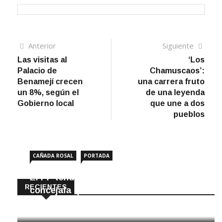
Navegación
Artículo
Sigui
Anterior
Siguiente
anterior
artíc
Las visitas al
‘Los
de
Palacio de
Chamuscaos’:
entradas
Benamejí crecen
una carrera fruto
un 8%, según el
de una leyenda
Gobierno local
que une a dos
pueblos
CAÑADA ROSAL
PORTADA
El PP tendrá en Cañada Rosal una
RECIENTES
concejala que no iba en la lista
8 Agosto, 2026