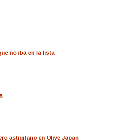
e no iba en la lista
s
ero astigitano en Olive Japan