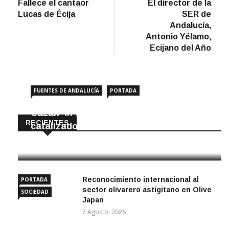
anterior
artíc
Fallece el cantaor
El director de la
de
Lucas de Écija
SER de
entradas
Andalucía,
Antonio Yélamo,
Ecijano del Año
FUENTES DE ANDALUCÍA
PORTADA
Cazan ‘in fraganti’ a ladrones de
RECIENTES
catalizadores
7 Agosto, 2026
Reconocimiento internacional al
PORTADA
sector olivarero astigitano en Olive
SOCIEDAD
Japan
7 Agosto, 2026